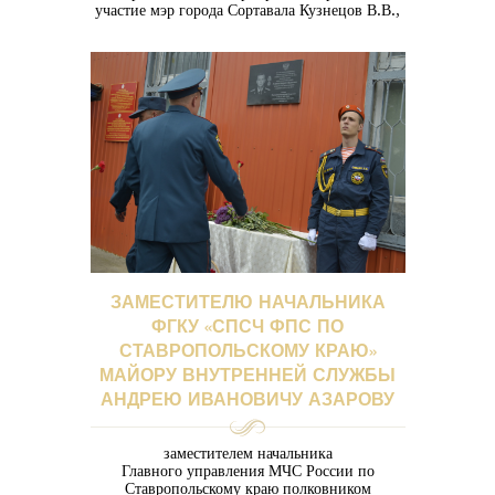
участие мэр города Сортавала Кузнецов В.В.,
начальник ГОВД Денисов В.Ф.,
представители ГУ МЧС РФ по РК, родные и
близкие.
ЗАМЕСТИТЕЛЮ НАЧАЛЬНИКА
ФГКУ «СПСЧ ФПС ПО
СТАВРОПОЛЬСКОМУ КРАЮ»
МАЙОРУ ВНУТРЕННЕЙ СЛУЖБЫ
АНДРЕЮ ИВАНОВИЧУ АЗАРОВУ
заместителем начальника
Главного управления МЧС России по
Ставропольскому краю полковником