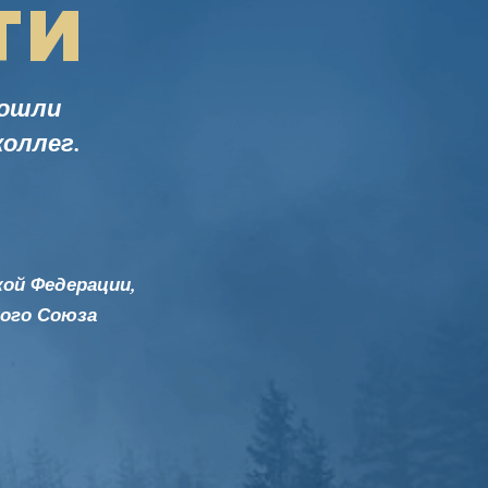
ТИ
зошли
оллег.
кой Федерации,
кого Союза