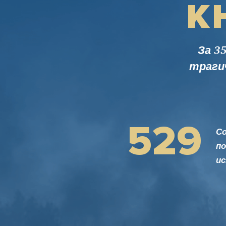
К
За 3
траги
529
С
по
ис