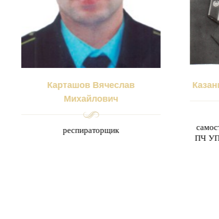
Карташов Вячеслав
Казан
Михайлович
самос
респираторщик
ПЧ УП