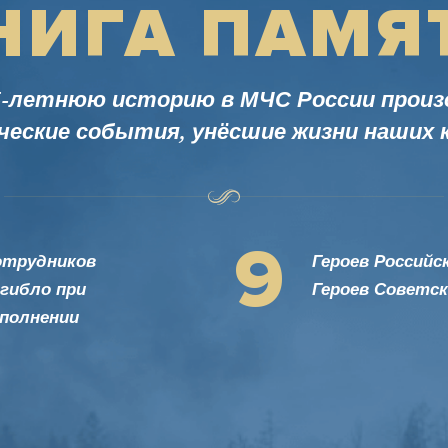
НИГА ПАМЯ
5-летнюю историю в МЧС России прои
ческие события, унёсшие жизни наших к
9
отрудников
Героев Российс
гибло при
Героев Советс
полнении