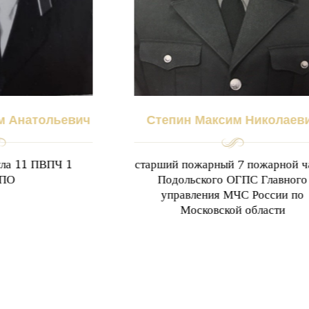
м Анатольевич
Степин Максим Николаев
ула 11 ПВПЧ 1
старший пожарный 7 пожарной ч
ПО
Подольского ОГПС Главного
управления МЧС России по
Московской области