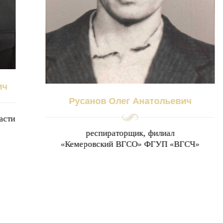
ич
Русанов Олег Анатольевич
асти
респираторщик, филиал
«Кемеровский ВГСО» ФГУП «ВГСЧ»