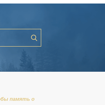
Искать
обы память о