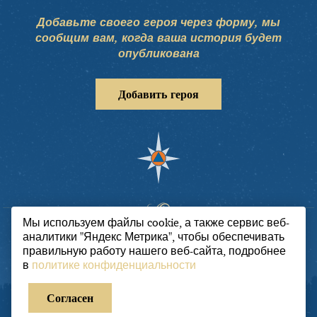
Добавьте своего героя через форму, мы
сообщим вам, когда ваша история будет
опубликована
Добавить героя
Мы используем файлы cookie, а также сервис веб-
Мы никогда не забудем наших героев, они
аналитики "Яндекс Метрика", чтобы обеспечивать
навсегда в наших сердцах, словно звезды на
правильную работу нашего веб-сайта, подробнее
в
политике конфиденциальности
небе. Память о них будет храниться вечно.
Согласен