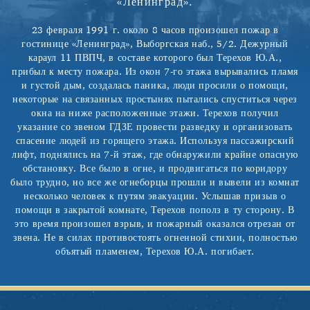
«Ленинград».
23 февраля 1991 г. около 8 часов произошел пожар в
гостинице «Ленинград», Выборгская наб., 5/2. Дежурный
караул 11 ПВПЧ, в составе которого был Терехов Ю.А.,
прибыл к месту пожара. Из окон 7-го этажа вырывались пламя
и густой дым, создалась паника, люди просили о помощи,
некоторые на связанных простынях пытались спуститься через
окна на ниже расположенные этажи. Терехов получил
указание со звеном ГДЗЕ провести разведку и организовать
спасение людей из горящего этажа. Используя пассажирский
лифт, поднялись на 7-й этаж, где обнаружили крайне опасную
обстановку. Все было в огне, и продвигаться по коридору
было трудно, но все же огнеборцы прошли и вывели из комнат
несколько человек к путям эвакуации. Услышав призыв о
помощи в закрытой комнате, Терехов пополз в ту сторону. В
это время произошел взрыв, и пожарный оказался отрезан от
звена. Не в силах противостоять огненной стихии, полностью
объятый пламенем, Терехов Ю.А. погибает.