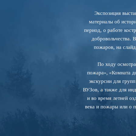
Экспозиция выстав
материалы об истор
период, о работе кос
добровольчества. 
пожаров, на слай
По ходу осмотра 
пожара», «Комната д
экскурсии для груп
ВУЗов, а также для ин
и во время летней о
века и пожары или о 