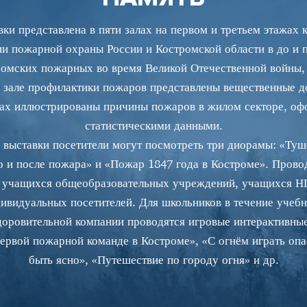
ки представлена в пяти залах на первом и третьем этажах 
ии пожарной охраны России и Костромской области в до и
тромских пожарных во время Великой Отечественной войны,
В зале профилактики пожаров представлены вещественные до
дах иллюстрированы причины пожаров в жилом секторе, оф
статистическими данными.
выставки посетители могут посмотреть три диорамы: «Туш
о и после пожара» и «Пожар 1847 года в Костроме». Прово
п учащихся общеобразовательных учреждений, учащихся Н
дивидуальных посетителей. Для школьников в течение учебно
здоровительной компании проводятся игровые интерактивны
первой пожарной команде в Костроме», «С огнём играть опа
быть ясно», «Путешествие по городу огня» и др.