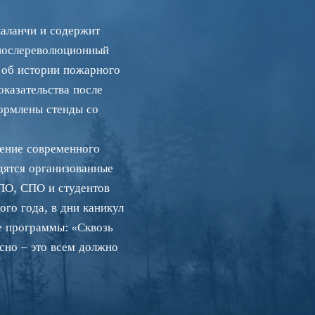
каланчи и содержит
 послереволюционный
 об истории пожарного
казательства после
ормлены стенды со
ение современного
дятся организованные
ПО, СПО и студентов
го года, в дни каникул
е программы: «Сквозь
сно – это всем должно