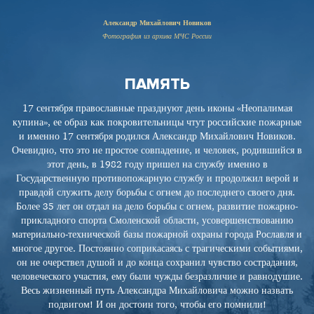
Александр Михайлович Новиков
Фотография из архива МЧС России
ПАМЯТЬ
17 сентября православные празднуют день иконы «Неопалимая
купина», ее образ как покровительницы чтут российские пожарные
и именно 17 сентября родился Александр Михайлович Новиков.
Очевидно, что это не простое совпадение, и человек, родившийся в
этот день, в 1982 году пришел на службу именно в
Государственную противопожарную службу и продолжил верой и
правдой служить делу борьбы с огнем до последнего своего дня.
Более 35 лет он отдал на дело борьбы с огнем, развитие пожарно-
прикладного спорта Смоленской области, усовершенствованию
материально-технической базы пожарной охраны города Рославля и
многое другое. Постоянно соприкасаясь с трагическими событиями,
он не очерствел душой и до конца сохранил чувство сострадания,
человеческого участия, ему были чужды безразличие и равнодушие.
Весь жизненный путь Александра Михайловича можно назвать
подвигом! И он достоин того, чтобы его помнили!